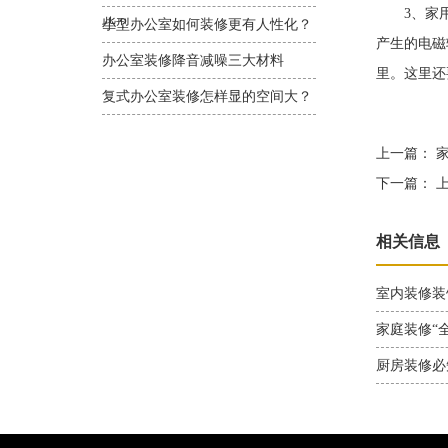
3、家用电
些？
小型办公室如何装修更有人性化？
产生的电磁
办公室装修降音减噪三大材料
里。这里还
复式办公室装修怎样显的空间大？
上一篇：
家
下一篇：
上
相关信息
室内装修装
家庭装修“全
厨房装修必