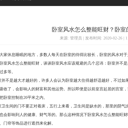
卧室风水怎么整能旺财？卧室
来源: 管理员 | 发布时间: 2020-02-26 | 
家休息睡眠的地方，多数人每天在卧室的待得比较长，卧室的风水对于
卧室风水怎么整能旺财，谈谈卧室风水应该规避的几个忌讳：卧室并不是
过多等。
不是越大才越好的，许多人会认为卧室越大住得越舒适越好，不过如果
吸收了，会影响人的财富和其他运势。所以即便是以前皇宫起居的宫室，
把卧室控制在20平米之内。
生间的门不要正对着床，五行上来看，卫生间是缺水的，那里的阴气比
也会影响到人的健康、财气等的。那么这种情况下卧室风水怎么整能旺财
、门帘等饰品进行遮挡来化解。