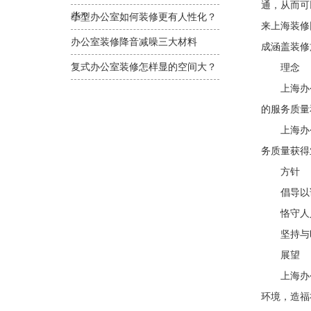
通，从而可
些？
小型办公室如何装修更有人性化？
来上海装修
办公室装修降音减噪三大材料
成涵盖装修
复式办公室装修怎样显的空间大？
理念
上海办公
的服务质量
上海办公室
务质量获得
方针
倡导以诚
恪守人人
坚持与时
展望
上海办公
环境，造福